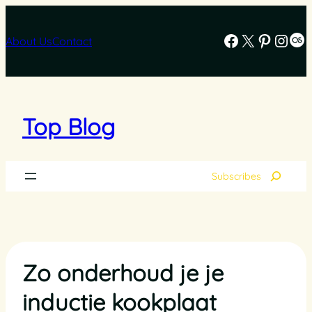
Skip
to
Facebook
X
Pintere
Inst
La
content
About Us
Contact
Top Blog
Search
Subscribes
Zo onderhoud je je
inductie kookplaat