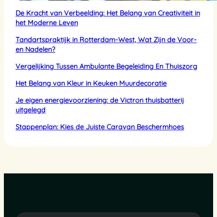
De Kracht van Verbeelding: Het Belang van Creativiteit in
het Moderne Leven
Tandartspraktijk in Rotterdam-West, Wat Zijn de Voor-
en Nadelen?
Vergelijking Tussen Ambulante Begeleiding En Thuiszorg
Het Belang van Kleur in Keuken Muurdecoratie
Je eigen energievoorziening: de Victron thuisbatterij
uitgelegd
Stappenplan: Kies de Juiste Caravan Beschermhoes