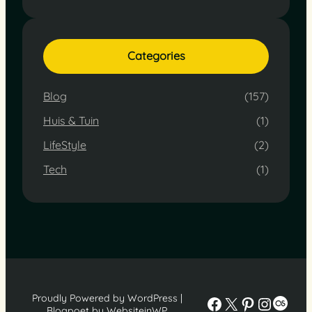
Categories
Blog
(157)
Huis & Tuin
(1)
LifeStyle
(2)
Tech
(1)
Proudly Powered by WordPress |
Facebook
X
Pinterest
Instag
Last
Blogpoet by WebsiteinWP