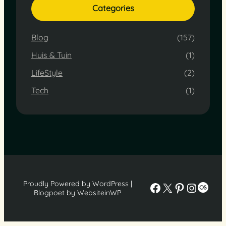
Categories
Blog
(157)
Huis & Tuin
(1)
LifeStyle
(2)
Tech
(1)
Proudly Powered by WordPress |
Facebook
X
Pinterest
Instag
Last
Blogpoet by WebsiteinWP