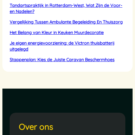
Tandartspraktijk in Rotterdam-West, Wat Zijn de Voor-
en Nadelen?
Vergelijking Tussen Ambulante Begeleiding En Thuiszorg
Het Belang van Kleur in Keuken Muurdecoratie
Je eigen energievoorziening: de Victron thuisbatterij
uitgelegd
Stappenplan: Kies de Juiste Caravan Beschermhoes
Over ons