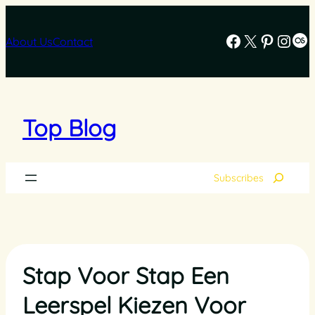
Skip
to
Facebook
X
Pintere
Inst
La
content
About Us
Contact
Top Blog
Search
Subscribes
Stap Voor Stap Een
Leerspel Kiezen Voor