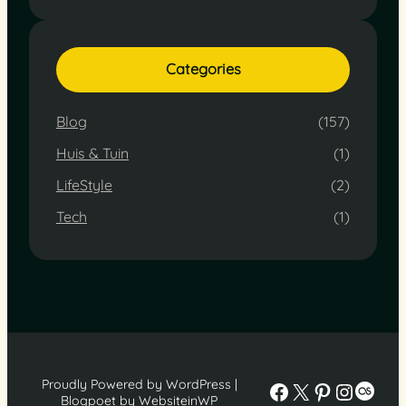
Categories
Blog
(157)
Huis & Tuin
(1)
LifeStyle
(2)
Tech
(1)
Proudly Powered by WordPress |
Facebook
X
Pinterest
Instag
Last
Blogpoet by WebsiteinWP