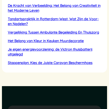
De Kracht van Verbeelding: Het Belang van Creativiteit in
het Moderne Leven
Tandartspraktijk in Rotterdam-West, Wat Zijn de Voor-
en Nadelen?
Vergelijking Tussen Ambulante Begeleiding En Thuiszorg
Het Belang van Kleur in Keuken Muurdecoratie
Je eigen energievoorziening: de Victron thuisbatterij
uitgelegd
Stappenplan: Kies de Juiste Caravan Beschermhoes