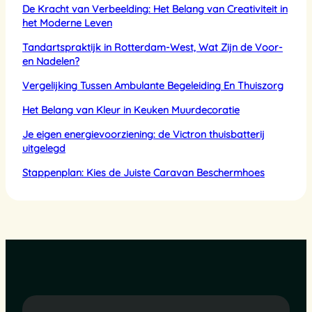
De Kracht van Verbeelding: Het Belang van Creativiteit in
het Moderne Leven
Tandartspraktijk in Rotterdam-West, Wat Zijn de Voor-
en Nadelen?
Vergelijking Tussen Ambulante Begeleiding En Thuiszorg
Het Belang van Kleur in Keuken Muurdecoratie
Je eigen energievoorziening: de Victron thuisbatterij
uitgelegd
Stappenplan: Kies de Juiste Caravan Beschermhoes