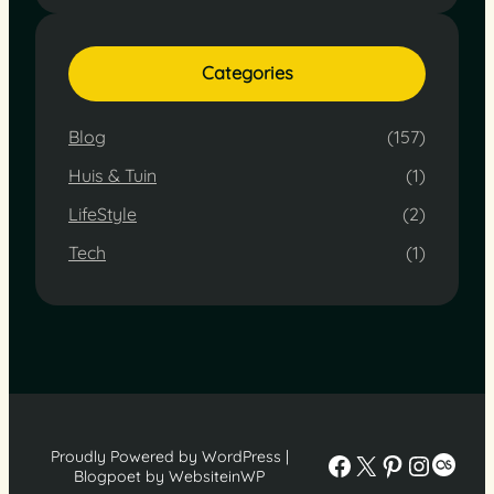
Categories
Blog
(157)
Huis & Tuin
(1)
LifeStyle
(2)
Tech
(1)
Proudly Powered by WordPress |
Facebook
X
Pinterest
Instag
Last
Blogpoet by WebsiteinWP